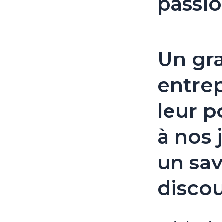
passi
Un gra
entrep
leur p
à nos 
un sav
discou