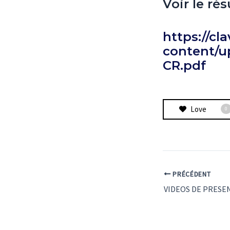
Voir le ré
https://cla
content/u
CR.pdf
Love
0
PRÉCÉDENT