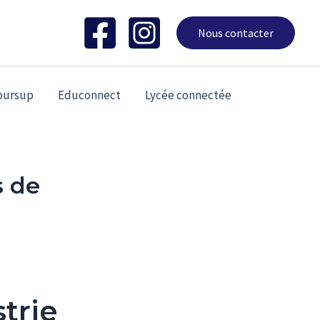
Nous contacter
oursup
Educonnect
Lycée connectée
s de
trie