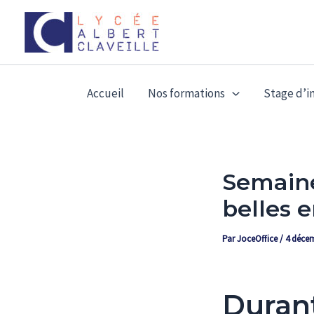
Aller
au
contenu
Accueil
Nos formations
Stage d’
Semaine 
belles e
Par
JoceOffice
/
4 déce
Durant