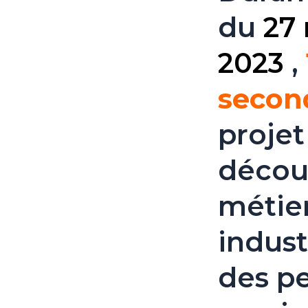
du
27
2023
,
secon
projet
découv
métier
indust
des pe