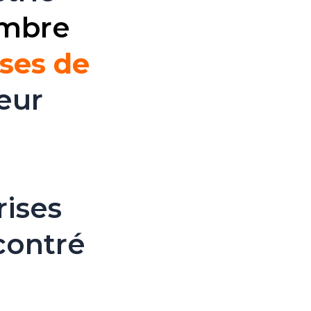
embre
sses de
eur
rises
ncontré