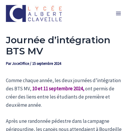
Aller
Main
au
Men
contenu
Journée d’intégration
BTS MV
Par
JoceOffice
/
15 septembre 2024
Comme chaque année, les deux journées d’intégration
des BTS MV,
10 et 11 septembre 2024,
ont permis de
créer des liens entre les étudiants de première et
deuxième année.
Après une randonnée pédestre dans la campagne
périgourdine, les canoës nous attendaient à Bourdeille